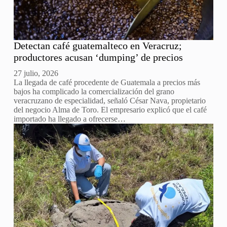
Detectan café guatemalteco en Veracruz;
productores acusan ‘dumping’ de precios
27 julio, 2026
La llegada de café procedente de Guatemala a precios más
bajos ha complicado la comercialización del grano
veracruzano de especialidad, señaló César Nava, propietario
del negocio Alma de Toro. El empresario explicó que el café
importado ha llegado a ofrecerse…