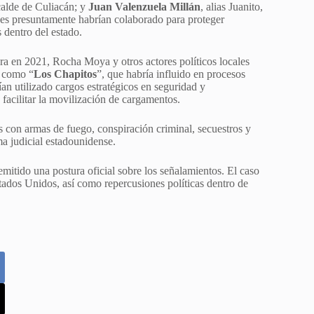
lcalde de Culiacán; y
Juan Valenzuela Millán
, alias Juanito,
nes presuntamente habrían colaborado para proteger
 dentro del estado.
ura en 2021, Rocha Moya y otros actores políticos locales
a como “
Los Chapitos
”, que habría influido en procesos
an utilizado cargos estratégicos en seguridad y
 facilitar la movilización de cargamentos.
s con armas de fuego, conspiración criminal, secuestros y
ma judicial estadounidense.
mitido una postura oficial sobre los señalamientos. El caso
tados Unidos, así como repercusiones políticas dentro de