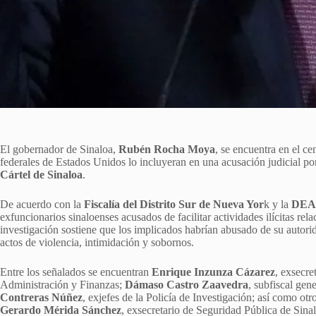
El gobernador de Sinaloa,
Rubén Rocha Moya
, se encuentra en el c
federales de Estados Unidos lo incluyeran en una acusación judicial por
Cártel de Sinaloa
.
De acuerdo con la
Fiscalía del Distrito Sur de Nueva Yor
k y la
DEA
exfuncionarios sinaloenses acusados de facilitar actividades ilícitas re
investigación sostiene que los implicados habrían abusado de su autori
actos de violencia, intimidación y sobornos.
Entre los señalados se encuentran
Enrique Inzunza Cázarez
, exsecre
Administración y Finanzas;
Dámaso Castro Zaavedra
, subfiscal gen
Contreras Núñez
, exjefes de la Policía de Investigación; así como ot
Gerardo Mérida Sánchez
, exsecretario de Seguridad Pública de Sina